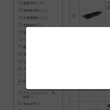
整形外科
147
ドレーゲルジャパン株
1
脳神経外科
145
式会社
4
耳鼻咽喉科
132
タカラベルモント株式
会社
3
形成外科
77
Arthrex Japan合同会社
泌尿器科
75
3
一般外科
72
山田医療照明株式会社
ル
3
眼科
71
株式会社ユニメディッ
消化器外科
68
ク
3
心臓血管外科
68
株式会社NEXUS-Arc
2
小児外科
68
タカノ株式会社
2
婦人科
68
川本産業株式会社
2
シリーズ
歯科・口腔外科
68
株式会社ニチイ学館
1
救急医学科
67
ステリスジャパン株式
アクションパッド 頭
会社
1
部用
7
呼吸器外科
66
ウェルチ・アレン・ジ
手術台用
5
乳腺・内分泌外科
65
ャパン株式会社
1