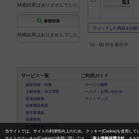
精神・神経科
14
検索結果はありませんでした
一般内科
13
search
書籍検索
神経内科
5
チェックした商品を比較
リウマチ内科
5
検索結果はありませんでした
老年内科
5
51 - 60 件を表示中
心療内科
5
ペインクリニック科
5
リハビリテーション科
4
サービス一覧
ご利用ガイド
特定の診療科に属さな
最新情報・特集
サービス概要
い
3
文献検索・全文閲覧
ヘルプ・お問い合わせ
漢方医学
2
医薬品検索
サイトマップ
医療機器検索
医学書通販
医療動画
著作権許諾サービス
当サイトでは、サイトの利便性向上のため、クッキー(Cookie)を使用して
サイトのクッキー(Cookie)の使用に関しては、「
個人情報保護方針
」をお