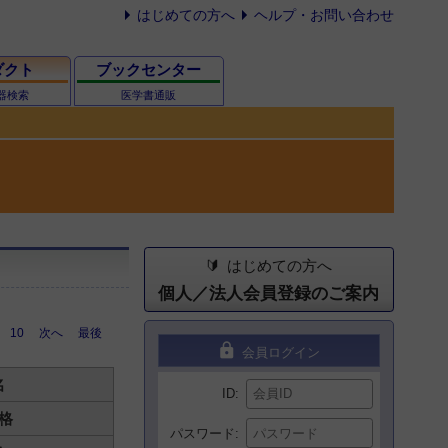
はじめての方へ
ヘルプ・お問い合わせ
ダクト
ブックセンター
器検索
医学書通販
はじめての方へ
個人／法人会員登録のご案内
10
次へ
最後
lock
会員ログイン
名
ID
格
パスワード