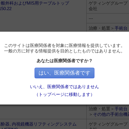
一般外科およびMIS用テーブルトップ
ゲティンゲグループ
150.22
会社
---
治療・処置＞
手術台
＞
その他の手術台機
泌尿器科・整形外科および血管手術用テーブ
ゲティンゲグループ
このサイトは医療関係者を対象に医療情報を提供しています。
トップ 1150.23
会社
一般の方に対する情報提供を目的としたものではありません。
---
あなたは医療関係者ですか？
治療・処置＞
手術台
はい、医療関係者です
＞
その他の手術台機
血管外科・インターベンション・整形外科お
ゲティンゲグループ
いいえ、医療関係者ではありません
よび外傷外科用テーブルトップ 1150.16
会社
（トップページに移動します）
---
治療・処置＞
手術台
＞
その他の手術台機
麻酔器, 内視鏡機器リフティングシステム
ゲティンゲグループ