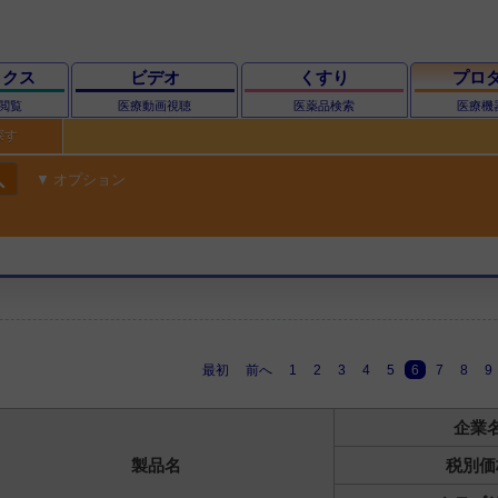
ックス
ビデオ
くすり
プロ
閲覧
医療動画視聴
医薬品検索
医療機
探す
ch
オプション
最初
前へ
1
2
3
4
5
6
7
8
9
企業
製品名
税別価