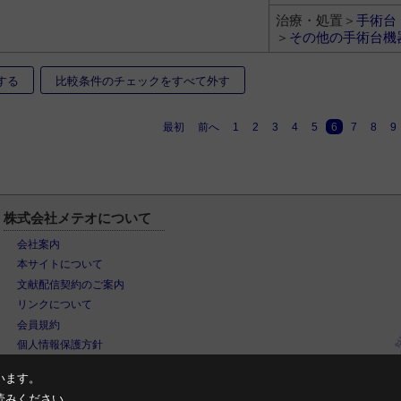
治療・処置＞
手術台
＞
その他の手術台機
する
比較条件のチェックをすべて外す
最初
前へ
1
2
3
4
5
6
7
8
9
株式会社メテオについて
会社案内
本サイトについて
文献配信契約のご案内
リンクについて
会員規約
個人情報保護方針
います。
読みください。