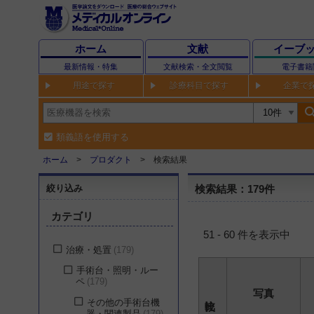
ホーム
文献
イーブ
最新情報・特集
文献検索・全文閲覧
電子書籍
用途で探す
診療科目で探す
企業で
sear
類義語を使用する
ホーム
プロダクト
検索結果
絞り込み
検索結果：179件
カテゴリ
51 - 60 件を表示中
治療・処置
179
手術台・照明・ルー
ペ
179
写真
その他の手術台機
器・関連製品
179