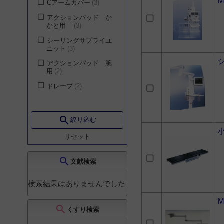
M
Cアームカバー
3
産科
65
株式会社ナイツ
1
アクションパッド か
気管食道科
59
かと用
3
皮膚科
55
シーリングサプライユ
ニット
3
美容外科
50
アクションパッド 腕
その他（教育・介護・
用
2
獣医関係）
50
ドレープ
2
小児科
35
放射線科
33
麻酔科
27
search
絞り込む
循環器内科
26
リセット
消化器内科
16
search
文献検索
スポーツ医学
15
呼吸器内科
14
検索結果はありませんでした
腎臓・内分泌・代謝内
科
14
search
くすり検索
血液内科
14