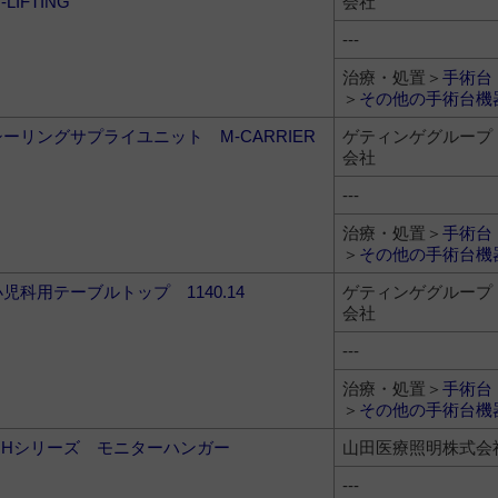
-LIFTING
会社
---
治療・処置＞
手術台
＞
その他の手術台機
シーリングサプライユニット M-CARRIER
ゲティンゲグループ
会社
---
治療・処置＞
手術台
＞
その他の手術台機
小児科用テーブルトップ 1140.14
ゲティンゲグループ
会社
---
治療・処置＞
手術台
＞
その他の手術台機
MHシリーズ モニターハンガー
山田医療照明株式会
---