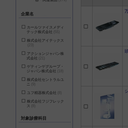
万
企業名
カールツァイスメディ
テック株式会社
55
株式会社アイテックス
23
アクションジャパン株
式会社
21
ゲティンゲグループ・
ジャパン株式会社
18
株式会社セントラルユ
ニ
9
ユフ精器株式会社
8
株式会社フジフレック
ス
8
株式会社名優
8
対象診療科目
メドライン・ジャパン
合同会社
6