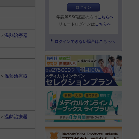
ログイン
学認等SSO認証の方は
こちらへ
リモートログインは
こちらへ
＞
温熱治療器
ログインできない場合はこちらへ
＞
温熱治療器
＞
温熱治療器