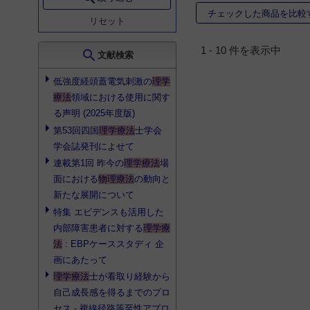
株式会社エスケーエレ
小児科
15
AT-mini Personal
2
チェックした商品を比較
クトロニクス
1
リセット
精神・神経科
15
Cat-belly
2
日本セルフメディカル
株式会社
1
1 - 10 件を表示中
皮膚科
14
search
MASTERPULS
2
文献検索
株式会社富士メディカ
乳腺・内分泌外科
12
OGパックス
2
ルサービス
1
低強度経頭蓋電気刺激の
理学
漢方医学
8
アイビス
2
療法
領域における使用に関す
キュテラ株式会社
1
心臓血管外科
7
る声明 (2025年度版)
イトーUS-
オオサキメディカル株
101L/103S
2
第53回四国
理学療法
士学会
式会社
1
耳鼻咽喉科
7
学会誌発刊によせて
ウィモトン
2
歯科・口腔外科
7
連載第1回 昨今の
理学療法
場
エスカレスト
2
消化器外科
6
面における
物理療法
の動向と
エモシア
2
呼吸器外科
5
新たな展開について
オルソトラック
2
特集 エビデンスも活用した
小児外科
5
内部障害患者に対する
理学療
オージオトロン
2
気管食道科
5
法
: EBPケーススタディ 企
カイネタイザー
2
麻酔科
5
画にあたって
ジェントルスティム
2
理学療法
士が看取り経験から
心療内科
4
セダンテ
2
自己成長感を得るまでのプロ
眼科
4
セス - 複線径路等至性アプロ