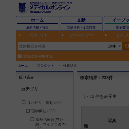
ホーム
文献
イーブ
最新情報・特集
文献検索・全文閲覧
電子書籍
用途で探す
診療科目で探す
企業で
sear
類義語を使用する
ホーム
プロダクト
検索結果
絞り込み
検索結果：233件
カテゴリ
1 - 10 件を表示中
リハビリ・運動
233
理学療法
233
温熱治療器(赤外
写真
線・マイクロ波等)
32