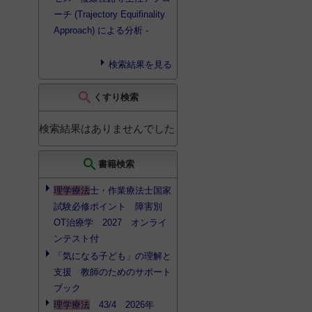
ハイドロタイザー
2
放射線科
4
ーチ (Trajectory Equifinality
ハイドロパッカー
2
Approach) による分析 -
ハイドロパックメル
2
バイサタイザー
2
検索結果を見る
フィジアス
2
search
くすり検索
フィジオパックウォー
マー
2
検索結果はありませんでした
ペイントップラー
2
ホットバイオ
2
search
書籍検索
マイクロウェルダー
2
理学療法
士・作業療法士国家
マイクロサーミー
2
試験必修ポイント 障害別
マイクロタイザー
2
OT治療学 2027 オンライ
ンテスト付
モバイルバイオ
2
「気になる子ども」の理解と
ラセディア
2
支援 教師のためのサポート
ワールプール
2
ブック
低周波治療器 AT
2
理学療法
43/4 2026年