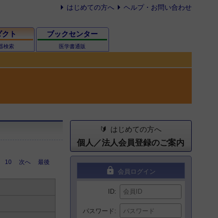
はじめての方へ
ヘルプ・お問い合わせ
ダクト
ブックセンター
器検索
医学書通販
はじめての方へ
個人／法人会員登録のご案内
10
次へ
最後
lock
会員ログイン
ID
パスワード