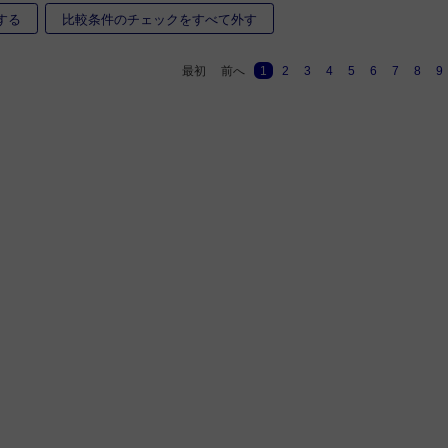
する
比較条件のチェックをすべて外す
最初
前へ
1
2
3
4
5
6
7
8
9