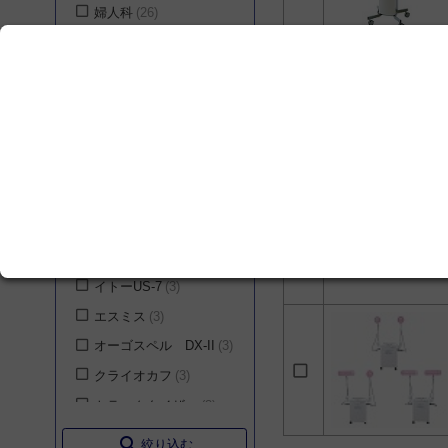
婦人科
26
株式会社ホーマーイオ
ン研究所
3
循環器内科
25
シリーズ
山一株式会社
2
一般外科
25
株式会社フードケア
2
美容外科
25
ヘルストロン
7
パラマウントベッド株
ペインクリニック科
式会社
2
イトーES
6
24
アルケア株式会社
2
温灸器 チュウオー
5
一般内科
22
あしかメディ工業株式
エジェクターバス
4
産科
22
会社
2
フィジオパック
4
老年内科
21
ジンマー バイオメット
RAFOS
3
合同会社
2
救急医学科
20
イトーUS-7
3
株式会社トラスト化学
呼吸器内科
19
1
エスミス
3
泌尿器科
19
サイノシュアー・ルー
オーゴスペル DX-II
3
トロニック株式会社
1
消化器内科
15
クライオカフ
3
ウェルコム株式会社
1
腎臓・内分泌・代謝内
科
15
トラックタイザー
3
株式会社ジェイメック
1
血液内科
15
ホットマグナー
3
search
絞り込む