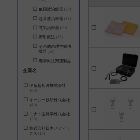
低周波治療器
64
超音波治療器
17
電気治療器
20
牽引療法
13
その他の理学療法
機器
54
理学療法関連製品
33
企業名
伊藤超短波株式会社
60
オージー技研株式会社
40
ミナト医科学株式会社
23
株式会社日本メディッ
クス
14