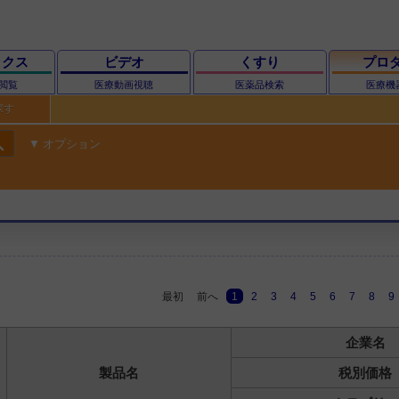
ックス
ビデオ
くすり
プロ
閲覧
医療動画視聴
医薬品検索
医療機
探す
ch
オプション
最初
前へ
1
2
3
4
5
6
7
8
9
企業名
製品名
税別価格