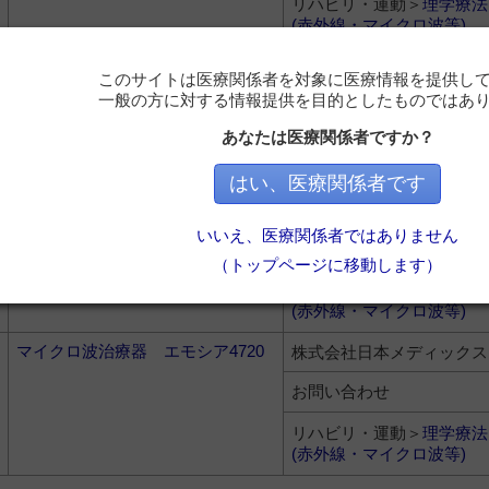
リハビリ・運動＞
理学療法
(赤外線・マイクロ波等)
磁気加振式温熱治療器 ホットマ
株式会社チュウオー
このサイトは医療関係者を対象に医療情報を提供し
グナー HM-101
一般の方に対する情報提供を目的としたものではあ
358,000円
あなたは医療関係者ですか？
リハビリ・運動＞
理学療法
(赤外線・マイクロ波等)
はい、医療関係者です
磁気加振式温熱治療器 ホットマ
株式会社チュウオー
グナー HM-4
いいえ、医療関係者ではありません
996,000円
（トップページに移動します）
リハビリ・運動＞
理学療法
(赤外線・マイクロ波等)
マイクロ波治療器 エモシア4720
株式会社日本メディックス
お問い合わせ
リハビリ・運動＞
理学療法
(赤外線・マイクロ波等)