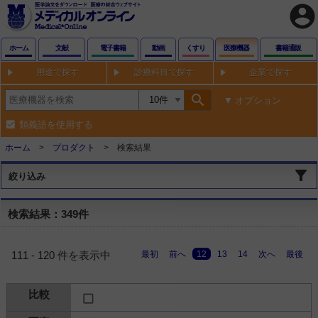
account_circle
ホーム
文献
電子書籍
動画
くすり
医療機器
書籍通販
用途で探す
診療科目で探す
企業で探す
search
オプション
類義語を使用する
ホーム
プロダクト
検索結果
絞り込み
検索結果：349件
最初
前へ
12
13
14
次へ
最後
111 - 120 件を表示中