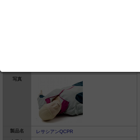
ミニアン Plus
レールダルメディカルジャパン株式会社
---
シミュレータ＞
医療シミュレータ
＞
CPR/ALS
訓練
レサシアンQCPR