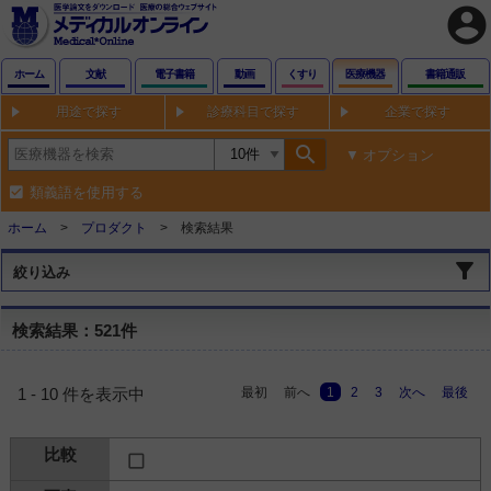
account_circle
ホーム
文献
電子書籍
動画
くすり
医療機器
書籍通販
用途で探す
診療科目で探す
企業で探す
search
オプション
類義語を使用する
ホーム
プロダクト
検索結果
絞り込み
検索結果：521件
最初
前へ
1
2
3
次へ
最後
1 - 10 件を表示中