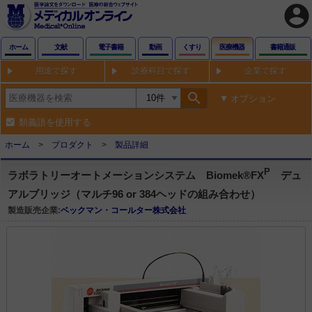
account_circle
ホーム
文献
電子書籍
動画
くすり
医療機器
書籍通販
用途で探す
診療科目で探す
企業で探す
search
オプション
類義語を使用する
ホーム
プロダクト
製品詳細
P
ラボラトリーオートメーションシステム Biomek®FX
デュ
アルブリッジ（マルチ96 or 384ヘッドの組み合わせ）
製造販売企業:
ベックマン・コールター株式会社