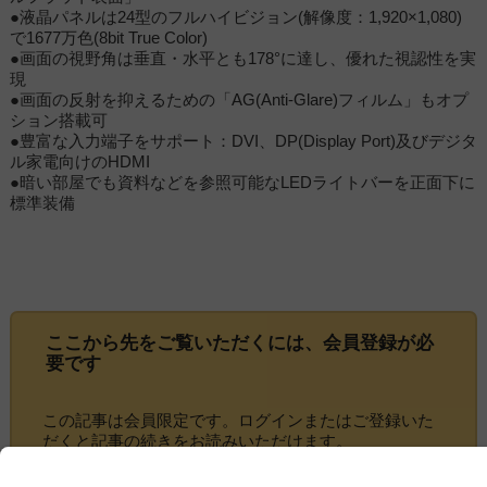
●液晶パネルは24型のフルハイビジョン(解像度：1,920×1,080)
で1677万色(8bit True Color)
●画面の視野角は垂直・水平とも178°に達し、優れた視認性を実
現
●画面の反射を抑えるための「AG(Anti-Glare)フィルム」もオプ
ション搭載可
●豊富な入力端子をサポート：DVI、DP(Display Port)及びデジタ
ル家電向けのHDMI
●暗い部屋でも資料などを参照可能なLEDライトバーを正面下に
標準装備
ここから先をご覧いただくには、
会員登録
が必
要です
この記事は会員限定です。ログインまたはご登録いた
だくと記事の続きをお読みいただけます。
ログイン画面にすすむ