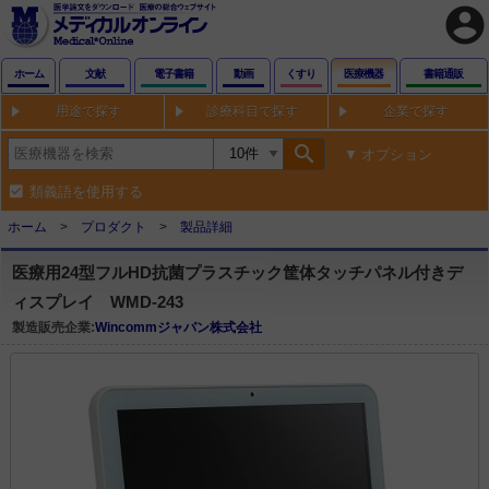
account_circle
ホーム
文献
電子書籍
動画
くすり
医療機器
書籍通販
用途で探す
診療科目で探す
企業で探す
search
オプション
類義語を使用する
ホーム
プロダクト
製品詳細
医療用24型フルHD抗菌プラスチック筐体タッチパネル付きデ
ィスプレイ WMD-243
製造販売企業:
Wincommジャパン株式会社