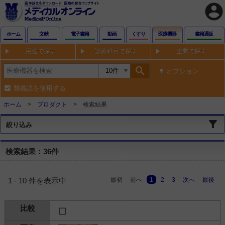
account_circle
ホーム
文献
電子書籍
動画
くすり
医療機器
書籍通販
用途で探す
診療科目で探す
企業で探す
search
オプション
類義語を使用する
ホーム
プロダクト
検索結果
絞り込み
検索結果：36件
最初
前へ
1
2
3
次へ
最後
1 - 10 件を表示中