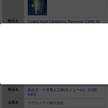
Coated Adult Cardiotomy Reservoir CARD 43
リヴァノヴァ株式会社
---
麻酔・生命維持＞
人工心肺
＞
人工心肺装置
新生児・小児用人工肺(モジュール) D100
KIDS
リヴァノヴァ株式会社