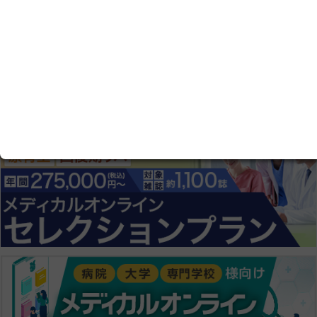
比較条件のチェックをすべて外す
最初
前へ
13
次へ
最後
121 - 123 件を表示中