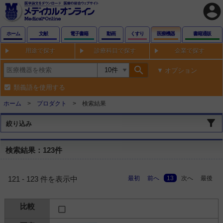
account_circle
ホーム
文献
電子書籍
動画
くすり
医療機器
書籍通販
用途で探す
診療科目で探す
企業で探す
search
オプション
類義語を使用する
ホーム
プロダクト
検索結果
絞り込み
検索結果：123件
最初
前へ
13
次へ
最後
121 - 123 件を表示中