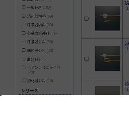
泌
一般外科
102
リ
消化器内科
39
呼吸器内科
39
心臓血管外科
39
呼吸器外科
39
泌
リ
脳神経外科
39
麻酔科
33
ペインクリニック科
20
消化器外科
16
泌
リ
小児外科
15
シリーズ
婦人科
15
バーデックス バイオ
一般内科
14
キャス
12
循環器内科
14
URO DIB シリーズ
6
神経内科
14
泌
バードI.C.シルバーフォ