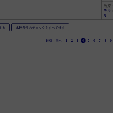
治療
テル
ル
する
比較条件のチェックをすべて外す
最初
前へ
1
2
3
4
5
6
7
8
9