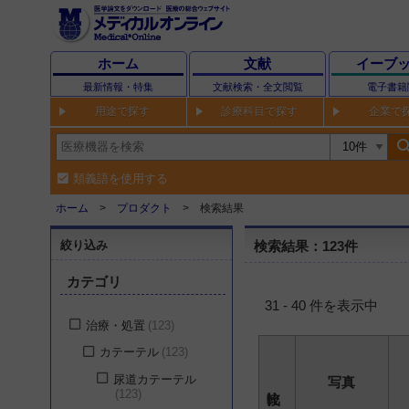
ホーム
文献
イーブ
最新情報・特集
文献検索・全文閲覧
電子書籍
用途で探す
診療科目で探す
企業で
sear
類義語を使用する
ホーム
プロダクト
検索結果
絞り込み
検索結果：123件
カテゴリ
31 - 40 件を表示中
治療・処置
123
カテーテル
123
尿道カテーテル
写真
123