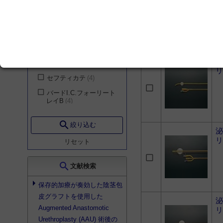
リ
ーリートレイB
6
腎臓・内分泌・代謝内
科
14
ネラトンカテーテル
5
血液内科
14
オールシリコーンフォ
ーリーカテーテル
4
リウマチ内科
14
シリコンネラトンカテ
老年内科
14
泌
ーテル
4
リ
乳腺・内分泌外科
14
セフティカテ
4
形成外科
14
バードI.C.フォーリート
レイB
4
小児科
14
アルファバルーンカテ
産科
14
search
ーテル
3
絞り込む
泌
整形外科
14
チーマンカテーテル
3
リ
リセット
気管食道科
14
バーデックス オール
シリコン
3
歯科・口腔外科
14
search
文献検索
バード シルバーTSC
救急医学科
14
トレイ
3
保存的加療が奏効した陰茎包
美容外科
14
皮グラフトを使用した
X-フォース
2
泌
耳鼻咽喉科
13
Augmented Anastomotic
リ
バーデックス シルバ
Urethroplasty (AAU) 術後の
リハビリテーション科
ールブリキャス
2