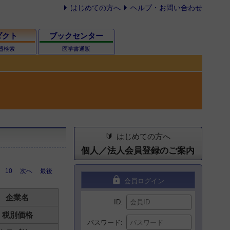
はじめての方へ
ヘルプ・お問い合わせ
ダクト
ブックセンター
器検索
医学書通販
はじめての方へ
個人／法人会員登録のご案内
10
次へ
最後
lock
会員ログイン
企業名
ID
税別価格
パスワード