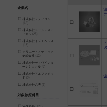
企業名
泌
テ
株式会社メディコン
62
株式会社ユーシンメデ
ィカル
25
株式会社イズモヘルス
ト
13
B
クリエートメディック
株式会社
12
株式会社ディヴインタ
ーナショナル
6
株式会社アルファメッ
泌
ド
3
株式会社八光
1
株式会社ジェイ・エ
対象診療科目
ム・エス
1
泌尿器科
121