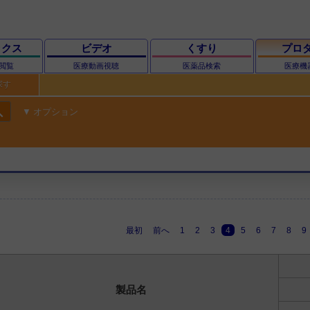
ックス
ビデオ
くすり
プロ
閲覧
医療動画視聴
医薬品検索
医療機
探す
ch
オプション
最初
前へ
1
2
3
4
5
6
7
8
9
製品名