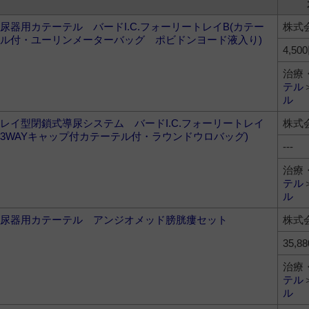
尿器用カテーテル バードI.C.フォーリートレイB(カテー
株式
ル付・ユーリンメーターバッグ ポビドンヨード液入り)
4,50
治療
テル
ル
レイ型閉鎖式導尿システム バードI.C.フォーリートレイ
株式
(3WAYキャップ付カテーテル付・ラウンドウロバッグ)
---
治療
テル
ル
尿器用カテーテル アンジオメッド膀胱瘻セット
株式
35,
治療
テル
ル