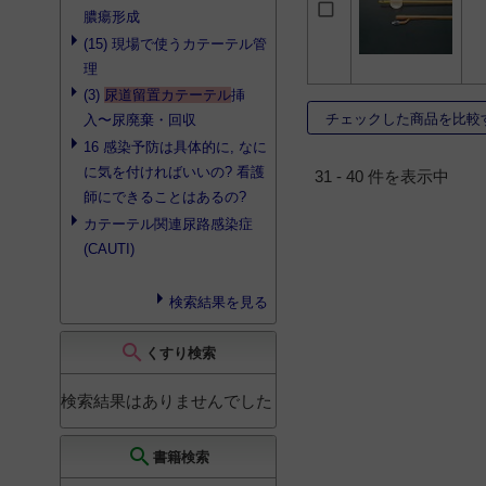
13
膿瘍形成
バード バイオキャス
(15) 現場で使うカテーテル管
2
理
バーディア バイオキ
(3)
尿道留置カテーテル
挿
ャス
1
チェックした商品を比較
入〜尿廃棄・回収
バーデックス シルバ
ールブリシル
1
16 感染予防は具体的に, なに
に気を付ければいいの? 看護
31 - 40 件を表示中
バード シルバールブ
リシル
1
師にできることはあるの?
カテーテル関連尿路感染症
ルバールブリキャス
温度センサーカテーテ
(CAUTI)
ル
1
ロートネラトンカテー
検索結果を見る
テル
1
search
くすり検索
検索結果はありませんでした
search
書籍検索