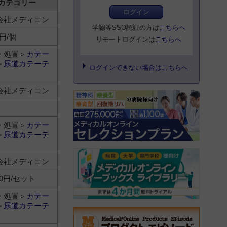
カテゴリー
ログイン
会社メディコン
学認等SSO認証の方は
こちらへ
0円/個
リモートログインは
こちらへ
・処置＞
カテー
＞
尿道カテーテ
ログインできない場合はこちらへ
会社メディコン
・処置＞
カテー
＞
尿道カテーテ
会社メディコン
880円/セット
・処置＞
カテー
＞
尿道カテーテ