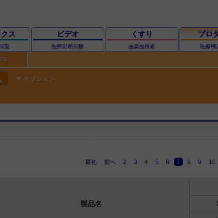
ックス
ビデオ
くすり
プロ
閲覧
医療動画視聴
医薬品検索
医療機
探す
ch
オプション
最初
前へ
2
3
4
5
6
7
8
9
10
製品名