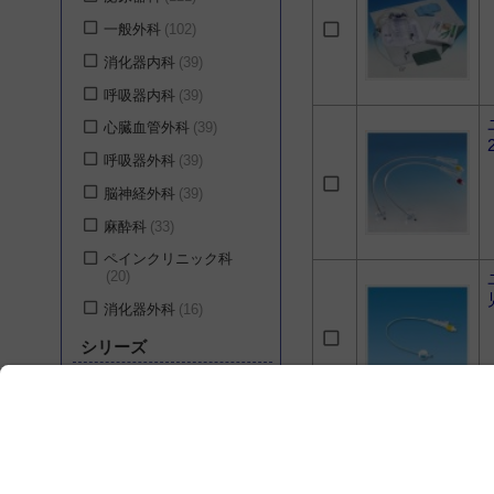
一般外科
102
消化器内科
39
呼吸器内科
39
心臓血管外科
39
呼吸器外科
39
脳神経外科
39
麻酔科
33
ペインクリニック科
20
消化器外科
16
小児外科
15
シリーズ
婦人科
15
バーデックス バイオ
一般内科
14
キャス
12
循環器内科
14
URO DIB シリーズ
6
神経内科
14
バードI.C.シルバーフォ