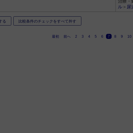
治療・
ル
＞
尿
する
比較条件のチェックをすべて外す
最初
前へ
2
3
4
5
6
7
8
9
10