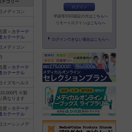
カテゴリー
ログイン
社メディコン
学認等SSO認証の方は
こちらへ
リモートログインは
こちらへ
処置＞
カテーテ
道カテーテル
ログインできない場合はこちらへ
社メディコン
円
処置＞
カテーテ
道カテーテル
社イズモヘルス
～15,000円 ※製
り異なります
処置＞
カテーテ
道カテーテル
社ユーシンメデ