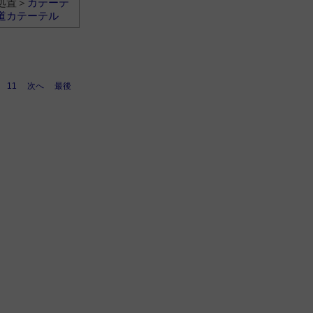
処置＞
カテーテ
道カテーテル
11
次へ
最後