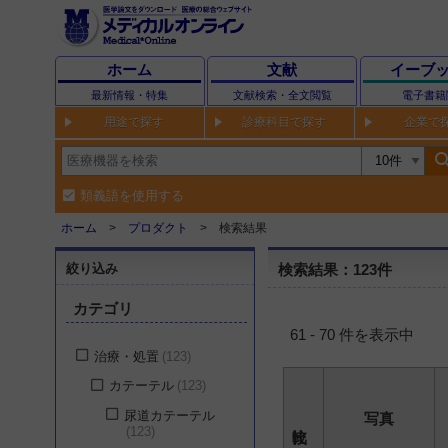
ホーム
文献
イーブ
最新情報・特集
文献検索・全文閲覧
電子書籍
用途で探す
診療科目で探す
企業で
sear
類義語を使用する
ホーム
プロダクト
検索結果
絞り込み
検索結果：123件
カテゴリ
61 - 70 件を表示中
治療・処置
123
カテーテル
123
尿道カテーテル
写真
123