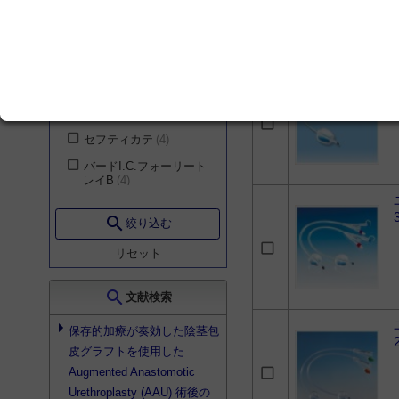
ーリートレイB
6
腎臓・内分泌・代謝内
科
14
ネラトンカテーテル
5
血液内科
14
オールシリコーンフォ
ーリーカテーテル
4
リウマチ内科
14
シリコンネラトンカテ
老年内科
14
ーテル
4
乳腺・内分泌外科
14
セフティカテ
4
形成外科
14
バードI.C.フォーリート
レイB
4
小児科
14
アルファバルーンカテ
産科
14
search
ーテル
3
絞り込む
整形外科
14
チーマンカテーテル
3
リセット
気管食道科
14
バーデックス オール
シリコン
3
歯科・口腔外科
14
search
文献検索
バード シルバーTSC
救急医学科
14
トレイ
3
保存的加療が奏効した陰茎包
美容外科
14
皮グラフトを使用した
X-フォース
2
耳鼻咽喉科
13
Augmented Anastomotic
バーデックス シルバ
Urethroplasty (AAU) 術後の
リハビリテーション科
ールブリキャス
2