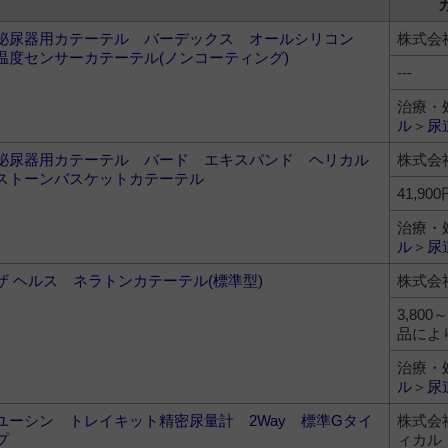
泌尿器用カテーテル バーデックス オールシリコン
株式会
温度センサーカテーテル(ノンコーティング)
---
治療・
ル
＞
尿
泌尿器用カテーテル バード エキスパンド ヘリカル
株式会
ストーンバスケットカテーテル
41,900
治療・
ル
＞
尿
ザ ヘルス ネラトンカテーテル(標準型)
株式会
3,800
品によ
治療・
ル
＞
尿
ユーシン トレイキット精密尿量計 2Way 標準Gタイ
株式会
プ
ィカル