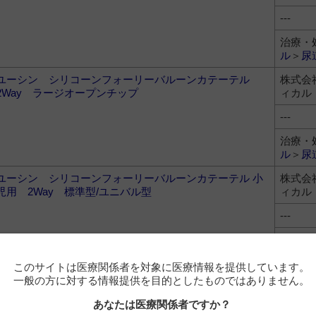
---
治療・
ル
＞
尿
ユーシン シリコーンフォーリーバルーンカテーテル
株式会
2Way ラージオープンチップ
ィカル
---
治療・
ル
＞
尿
ユーシン シリコーンフォーリーバルーンカテーテル 小
株式会
児用 2Way 標準型/ユニバル型
ィカル
---
治療・
ル
＞
尿
このサイトは医療関係者を対象に医療情報を提供しています。
ユーシン シリコーンフォーリーバルーンカテーテル
株式会
一般の方に対する情報提供を目的としたものではありません。
2Way チーマン型
ィカル
あなたは医療関係者ですか？
---