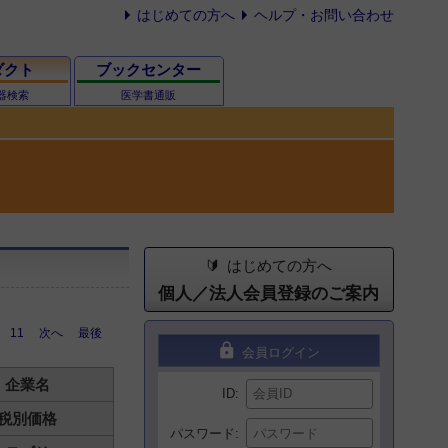
はじめての方へ
ヘルプ・お問い合わせ
ダクト
ブックセンター
器検索
医学書通販
はじめての方へ
個人／法人会員登録のご案内
11
次へ
最後
lock
会員ログイン
企業名
ID
税別価格
パスワード