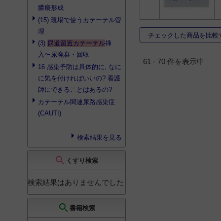
13
膿瘍形成
バード バイオキャス
(15) 現場で使うカテーテル管
2
理
チェックした商品を比較
バーディア バイオキ
(3)
尿道留置カテーテル
挿
ャス
1
入〜尿廃棄・回収
バーデックス シルバ
61 - 70 件を表示中
ールブリシル
1
16 感染予防は具体的に, なに
に気を付ければいいの? 看護
バード シルバールブ
リシル
1
師にできることはあるの?
カテーテル関連尿路感染症
ルバールブリキャス
温度センサーカテーテ
(CAUTI)
ル
1
ロートネラトンカテー
検索結果を見る
テル
1
search
くすり検索
検索結果はありませんでした
search
書籍検索