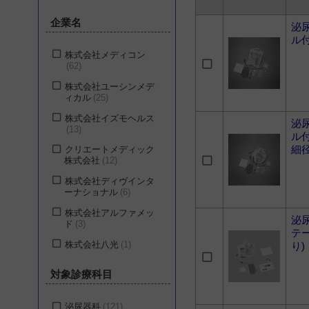
企業名
泌
ル
株式会社メディコン
62
株式会社ユーシンメデ
ィカル
25
株式会社イズモヘルス
泌
13
ル
細
クリエートメディック
株式会社
12
株式会社ディヴインタ
ーナショナル
6
株式会社アルファメッ
泌
ド
3
テ
株式会社八光
1
り)
株式会社ジェイ・エ
対象診療科目
ム・エス
1
泌尿器科
121