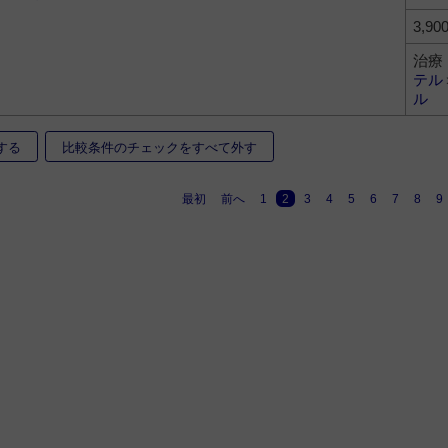
3,90
治療
テル
ル
する
比較条件のチェックをすべて外す
最初
前へ
1
2
3
4
5
6
7
8
9