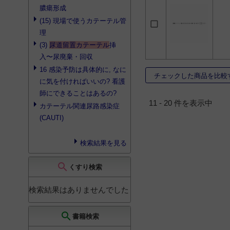
13
膿瘍形成
バード バイオキャス
(15) 現場で使うカテーテル管
2
理
バーディア バイオキ
(3)
尿道留置カテーテル
挿
ャス
1
入〜尿廃棄・回収
バーデックス シルバ
ールブリシル
1
16 感染予防は具体的に, なに
チェックした商品を比較
に気を付ければいいの? 看護
バード シルバールブ
リシル
1
師にできることはあるの?
11 - 20 件を表示中
カテーテル関連尿路感染症
ルバールブリキャス
温度センサーカテーテ
(CAUTI)
ル
1
ロートネラトンカテー
検索結果を見る
テル
1
search
くすり検索
検索結果はありませんでした
search
書籍検索