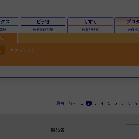
ックス
ビデオ
くすり
プロ
閲覧
医療動画視聴
医薬品検索
医療機
探す
ch
オプション
最初
前へ
1
2
3
4
5
6
7
8
9
製品名