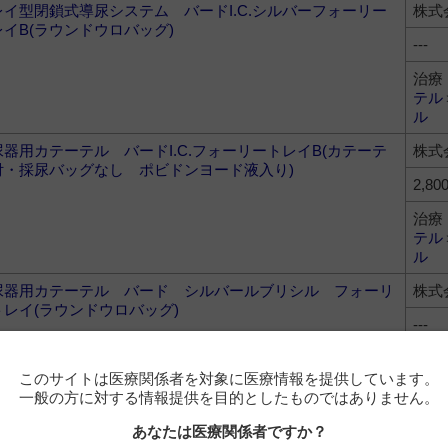
レイ型閉鎖式導尿システム バードI.C.シルバーフォーリー
株式
レイB(ラウンドウロバッグ)
---
治療
テル
ル
尿器用カテーテル バードI.C.フォーリートレイB(カテーテ
株式
付・採尿バッグなし ポビドンヨード液入り)
2,80
治療
テル
ル
尿器用カテーテル バード シルバールブリシル フォーリ
株式
トレイ(ラウンドウロバッグ)
---
治療
テル
このサイトは医療関係者を対象に医療情報を提供しています。
ル
一般の方に対する情報提供を目的としたものではありません。
尿器用カテーテル バーデックス マレコ
株式
あなたは医療関係者ですか？