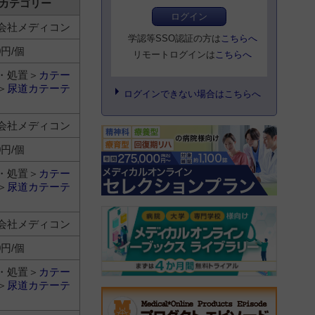
カテゴリー
ログイン
会社メディコン
学認等SSO認証の方は
こちらへ
0円/個
リモートログインは
こちらへ
・処置＞
カテー
＞
尿道カテーテ
ログインできない場合はこちらへ
会社メディコン
0円/個
・処置＞
カテー
＞
尿道カテーテ
会社メディコン
0円/個
・処置＞
カテー
＞
尿道カテーテ