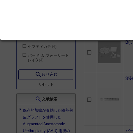
ーリートレイB
6
腎臓・内分泌・代謝内
科
14
ネラトンカテーテル
5
血液内科
14
オールシリコーンフォ
ーリーカテーテル
4
リウマチ内科
14
シリコンネラトンカテ
老年内科
14
ト
ーテル
4
B
乳腺・内分泌外科
14
セフティカテ
4
形成外科
14
バードI.C.フォーリート
レイB
4
小児科
14
アルファバルーンカテ
産科
14
search
ーテル
3
絞り込む
泌
整形外科
14
チーマンカテーテル
3
リセット
気管食道科
14
バーデックス オール
シリコン
3
歯科・口腔外科
14
search
文献検索
バード シルバーTSC
救急医学科
14
トレイ
3
保存的加療が奏効した陰茎包
美容外科
14
皮グラフトを使用した
X-フォース
2
耳鼻咽喉科
13
Augmented Anastomotic
バーデックス シルバ
バ
Urethroplasty (AAU) 術後の
リハビリテーション科
ールブリキャス
2