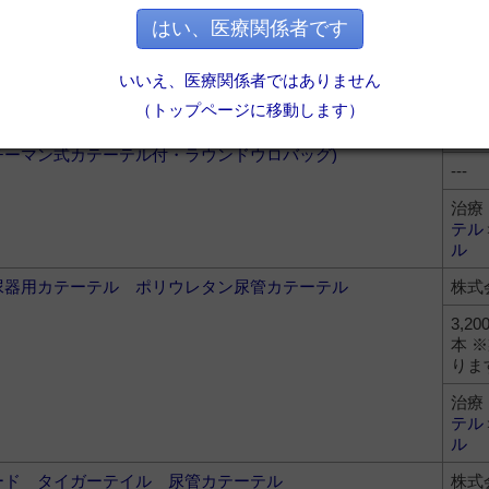
5,78
はい、医療関係者です
治療
テル
いいえ、医療関係者ではありません
ル
（トップページに移動します）
レイ型閉鎖式導尿システム バードI.C.フォーリートレイ
株式
(チーマン式カテーテル付・ラウンドウロバッグ)
---
治療
テル
ル
尿器用カテーテル ポリウレタン尿管カテーテル
株式
3,20
本 
りま
治療
テル
ル
ード タイガーテイル 尿管カテーテル
株式