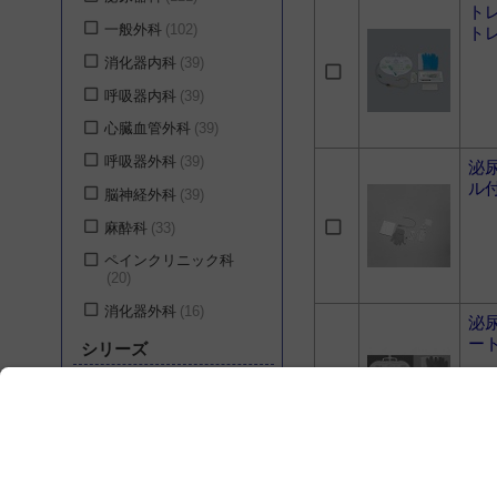
ト
一般外科
102
ト
消化器内科
39
呼吸器内科
39
心臓血管外科
39
呼吸器外科
39
泌
ル
脳神経外科
39
麻酔科
33
ペインクリニック科
20
消化器外科
16
泌
ー
小児外科
15
シリーズ
婦人科
15
バーデックス バイオ
一般内科
14
キャス
12
循環器内科
14
URO DIB シリーズ
6
神経内科
14
泌
バードI.C.シルバーフォ