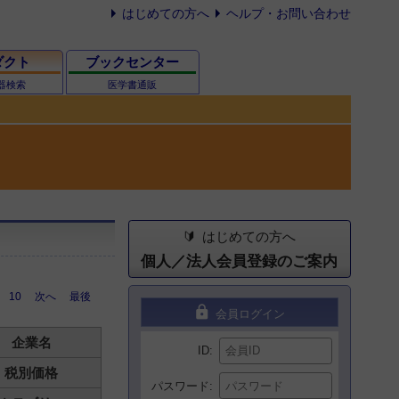
はじめての方へ
ヘルプ・お問い合わせ
ダクト
ブックセンター
器検索
医学書通販
はじめての方へ
個人／法人会員登録のご案内
10
次へ
最後
lock
会員ログイン
企業名
ID
税別価格
パスワード