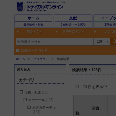
ホーム
文献
イーブ
最新情報・特集
文献検索・全文閲覧
電子書籍
用途で探す
診療科目で探す
企業で
sear
類義語を使用する
ホーム
プロダクト
検索結果
絞り込み
検索結果：123件
カテゴリ
11 - 20 件を表示中
治療・処置
123
カテーテル
123
尿道カテーテル
写真
123