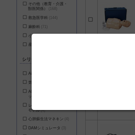
その他（教育・介護・
獣医関係）
168
救急医学科
144
麻酔科
71
小児科
2
産科
2
シリーズ
AirSimシリーズ
13
気道管理トレーナー
5
AEDトレーニングユニ
ット
4
レサシアン・CPR半身
モデル
4
心肺蘇生法マネキン
4
DAMシミュレータ
3