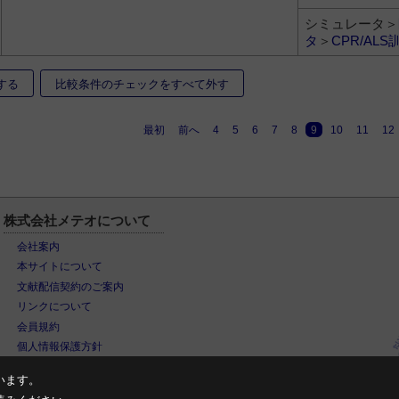
シミュレータ＞
タ
＞
CPR/ALS
する
比較条件のチェックをすべて外す
最初
前へ
4
5
6
7
8
9
10
11
12
株式会社メテオについて
会社案内
本サイトについて
文献配信契約のご案内
リンクについて
会員規約
個人情報保護方針
います。