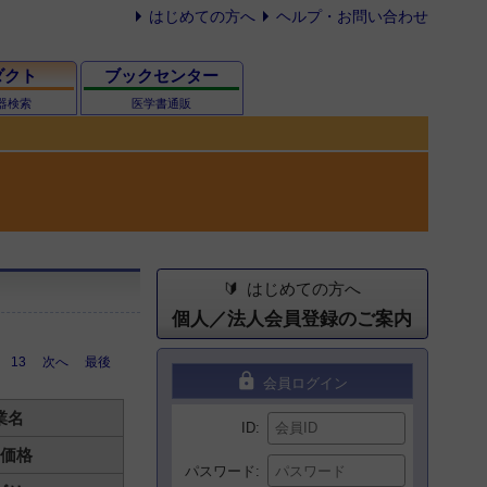
はじめての方へ
ヘルプ・お問い合わせ
ダクト
ブックセンター
器検索
医学書通販
はじめての方へ
個人／法人会員登録のご案内
13
次へ
最後
lock
会員ログイン
業名
ID
価格
パスワード