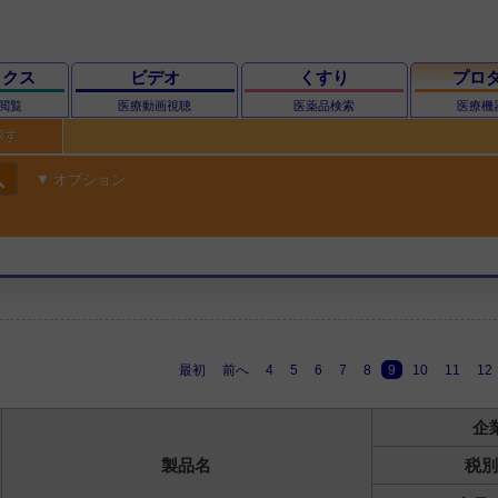
ックス
ビデオ
くすり
プロ
閲覧
医療動画視聴
医薬品検索
医療機
探す
ch
オプション
最初
前へ
4
5
6
7
8
9
10
11
12
企
製品名
税別