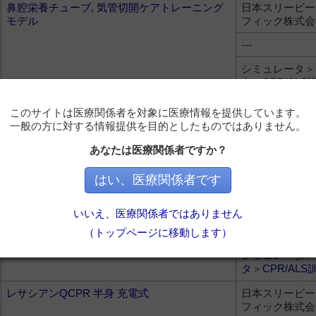
鼻腔栄養チューブ, 気管切開ケアトレーニング
日本スリービー
モデル
フィック株式会
---
シミュレータ＞
タ
＞
CPR/ALS
気胸トレーニングマネキン
日本スリービー
このサイトは医療関係者を対象に医療情報を提供しています。
フィック株式会
一般の方に対する情報提供を目的としたものではありません。
---
あなたは医療関係者ですか？
シミュレータ＞
はい、医療関係者です
タ
＞
CPR/ALS
セーブマンプロ LM-119P
株式会社高研
いいえ、医療関係者ではありません
---
（トップページに移動します）
シミュレータ＞
タ
＞
CPR/ALS
レサシアンQCPR 半身 充電式
日本スリービー
フィック株式会