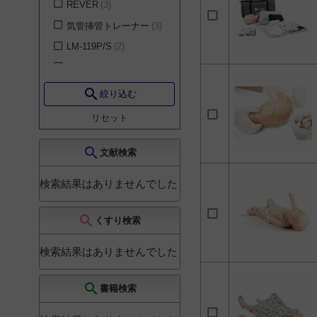
REVER
3
気管挿管トレーナー
3
LM-119P/S
2
M127
2
リトルアンQCPR/AED
search
絞り込む
リトルアン
2
リセット
レサシ
2
レサシアン
2
search
文献検索
レサシアン, AEDトレー
ニングモデル
2
検索結果はありませんでした
AEDリトル・アン
1
ベーシック・バディー
search
くすり検索
1
リトルアン QCPR
1
検索結果はありませんでした
リトルジュニア
1
search
書籍検索