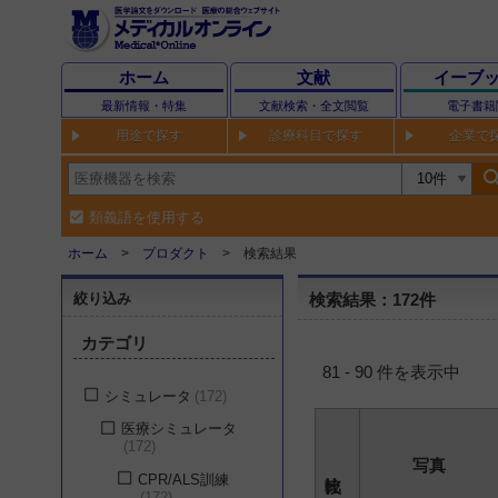
ホーム
文献
イーブ
最新情報・特集
文献検索・全文閲覧
電子書籍
用途で探す
診療科目で探す
企業で
sear
類義語を使用する
ホーム
プロダクト
検索結果
絞り込み
検索結果：172件
カテゴリ
81 - 90 件を表示中
シミュレータ
172
医療シミュレータ
172
写真
CPR/ALS訓練
172